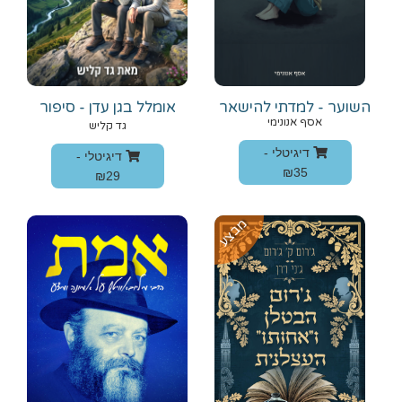
השוער - למדתי להישאר
אומלל בגן עדן - סיפור
אמיתי
אסף אנונימי
גד קליש
דיגיטלי -
דיגיטלי -
₪35
₪29
מבצע