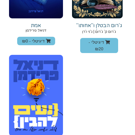
ג'רום הבטלן ו''אחותו''
אמת
העצלנית
דניאל פרידמן
ג'רום ק' ג'רום | ג'ני ו'רן
דיגיטלי -
₪0
דיגיטלי -
₪20