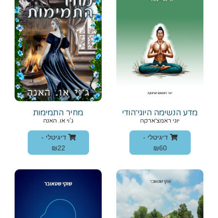
מדע הנשימה היוגי־הודי
מחיר התמימות
יוגי ראמצ׳ארקה
ג'וי או. האנה
דיגיטלי -
דיגיטלי -
₪22
₪60