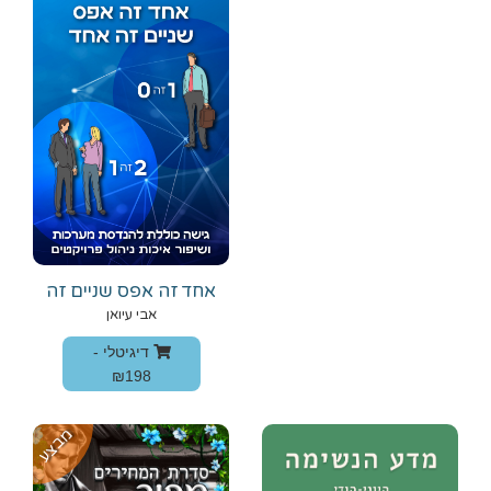
‫אחד ‬‫זה‬ ‫אפס ש‬‫נ‬‫יים ‬‫זה‬
‫אחד‬
‫אבי ‬‫עיואן‬
דיגיטלי -
₪198
מבצע