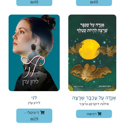
₪49
₪49
אַגָּדָה עַל עַכְבָּר שֶׁרָצָה
לני
לִהְיוֹת עֲטַלֵּף
לירון עדן
אילנה דיקרמן-גרובר
דיגיטלי -
רכישה
₪29