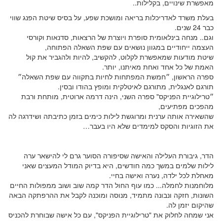
מאפשרת שינויים, בקלילות..
בעלת משרד לאדריכלות בריאה ומושכת שפע, על בסיס שיטת הפנג שווי
כבר 24 שנים.
וגם.. מנחה בינלאומית סופרת ויוצרת של הרצאות, סדנאות וקורסי
העצמה ייחודיים במגוון נושאים עם שפת השאלה הפתוחה,
שיטת מודעות שמאפשרת לקלוט, להקשיב, להיות ולהגביר את קול
האמת של כל אחד ואחת מאיתנו, יותר.
ספרה הראשון, ״חמשת המפתחות לחיות בתקווה עם שפת השאלה״
תורגם לאנגלית, מתורגם לאיטלקית ומופץ בהודו ובסין.
״טרילוגיית הפניקס" ספרה השני, הינה דרמה ארוטית, מותחת ורבת
מהפכים מפתיעים,
שהשאירה אותה ערנית ומרוגשת לילות כימים בזמן כתיבתה ושידרגה לה
את הזוגיות והסקס למימדים שלא היו בעבר…
הדר, גיבורת העלילה והאישה שסיפורה הסוער גרם לי להישאר ערה
לילות שלמים במשך כמה חודשים, היא בדיוק המודל המעצים שאני
מאחלת לכל ילדה, נערה ואישה בחיי.
מלוחמנות לחמלה... כמו עוף החול הדר קמה שוב ושוב ממפולות החיים
השונות, חזקה ונבונה מתמיד, מנוסה ומוכנה לקבל את ההרפתקה הבאה
שהיקום יזמן לה.
אני שמחה לחלוק את "טרילוגיית הפניקס", עם כל אישה שבוחרת להכניס