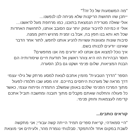
"מה המשמעות של כל זה?"
ייתכן שזו תחושת הריקנות שלא מניחה לנו לנפשנו…
אולי שאלה מטרידה הנמצאת בתוכנו, כמו מרחפת מעל לראשנו…
אולי זו כמיהה לחיבור עמוק יותר עם הסובב אותנו, לתחושת האחדות
שכל תא ותא בנו חפץ בה, אבל בו זמנית מרגיש רחוק ממנה.
סיבות שונות ומגוונות עשויות להניע אותנו לחפש, לתור אחר הדבר
שאיננו יודעים לכנותו בשם.
איך נוכל למצוא אם אנחנו לא יודעים מה אנו מחפשים?
חוסר הבהירות הזו היא צוהר ראשון אל תודעת חיים שיסודותיה הם
הבנת המציאות, שלום פנימי ושקט גם בלב הסערה.
הספר "הדרך הטבעית" מזמין אתכם לצאת למסע מרתק של גילוי עצמי
דרך מראה של מערכות היחסים בחייכם. זהו מסע שבו תלמדו לפעול
מתוך המרכז הפנימי שלכם באופן שמשלב התמדה ופיתוח עצמי, כאשר
כל פעולה והחלטה שאתם מקבלים מתוך תובנה ומחשבה תוביל אתכם
קדימה לעצמאות וחוזק פנימי.
קוראים כותבים...
"היי סמאדהי, קריאת ספרים תמיד הייתה קשה עבורי; אני מתקשה
לשבת במקום אחד ולהתמקד. סבלנותי נגמרת מהר, ולעיתים אני מוצאת