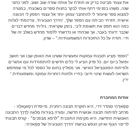
את עצמי מביטה בריק או חוזרת על אותה שורה שוב ושוב. לפני כחצי
שנה, משהו בפנימי דחף אותי לבקר בחנות ספרים בשכונתי, במטרה
למצוא ספר שיעזור לי להתחבר עמוק יותר אל עצמי ויספק לי הכוונה
אישית. חזרתי הביתה עם הספר שלך, 'הדרך הטבעית', ונדהמתי לגלות
כמה הוא תפס את תשומת ליבי. בזמן שקראתי, גיליתי מחדש דברים
שכבר ידעתי בעבר, אך שכחתי או נדרשתי ללמוד מחדש בשלב זה של
חיי. תודה על כל התזכורות המשמעותיות." – שרון.
"הספר מציע תובנות עמוקות ומעשיות ששינו את האופן שבו אני חושב
ופועל ביום יום. כל פרק הציע לי כלים חדשים להתמודדות עם אתגרים
ולפיתוח הפוטנציאל האישי. אני ממליץ בחום על הספר לכל מי שמחפש
השראה לעשות שינוי חיובי בחייו ולחוות רוחניות עמוקה ומשמעותית.“
ירין.
אודות המחברת
סַמָּאדְהִי סמדר דרי, היא חוקרת תבונה רוחנית, מייסדת רְפָאנָאלָהּ -
מרחב לפיתוח תבונה אנושית חדשה, ומורה בְּעִיְּרוּת מְלֵאָה לְדֶרֶךְ התבונה
האנושית החדשה. היא מקימת התוכנית ״לרפא מבפנים״ - קורס תבונתי
לריפוי הגוף ואיזון הנפש בגישת 'הדרך הטבעית' של סַמָּאדְהִי.