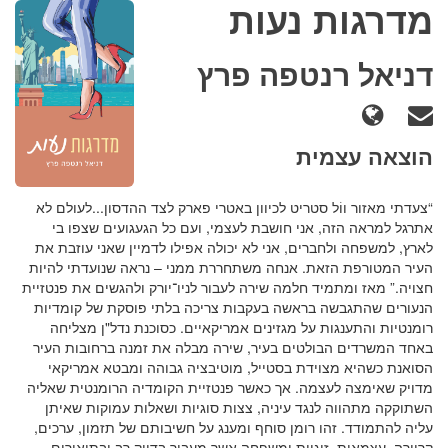
מדרגות נעות
דניאל רנטפה פרץ
הוצאה עצמית
“צעדתי מאזור ווֹל סטריט לכיוון באטרי פארק לצד ההדסון...לעולם לא
אתרגל למראה הזה, אני חושבת לעצמי, ועם כל הגעגועים שצפו בי
לארץ, למשפחה ולחברים, אני לא יכולה אפילו לדמיין שאני עוזבת את
העיר המטורפת הזאת. אנחה משתחררת ממני – נראה שנועדתי להיות
חצויה.” מאז ומתמיד חלמה שירה לעבור לניו־יורק ולהגשים את פנטזיית
הנעורים שהתגבשה בראשה בעקבות צריכה בלתי פוסקת של קומדיות
רומנטיות והתענגות על מגזינים אמריקאיים. כסוכנת נדל"ן מצליחה
באחד המשרדים הבולטים בעיר, שירה מבלה את זמנה ברחובות העיר
הסואנת כשהיא מצוידת בסטייל, מוטיבציה גבוהה ומבטא אמריקאי
מדויק שאימצה לעצמה. אך כאשר פנטזיית הקומדיה הרומנטית שאליה
השתוקקה מתהווה לנגד עיניה, צצות סוגיות ושאלות עמוקות שאיתן
עליה להתמודד. זהו רומן סוחף ומענג על חשיבותם של תזמון, ערכים,
קריירה, עצמאות, זוגיות ומשפחה אשר מעביר בדיוק רב ובתיאורים